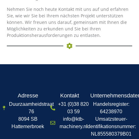
Nehmen Sie noch heute Kontakt mit uns auf und erfahren
Sie, wie wir Sie bei Ihrem nächsten Projekt unterstützen
können. Wir freuen uns darauf, gemeinsam mit Ihnen die
Möglichkeiten zu erkunden und Sie bei Ihren
Produktionsherausforderungen zu entlasten.
Adresse
Kontakt
Unternehmensdate
Duurzaamheidstraat
+31 (0)38 820
Handelsregister:
76
03 59
64238970
8094 SB
info@ktb-
Umsatzsteuer-
Hattemerbroek
machinery.nl
Identifikationsnummer:
NL855580379B01