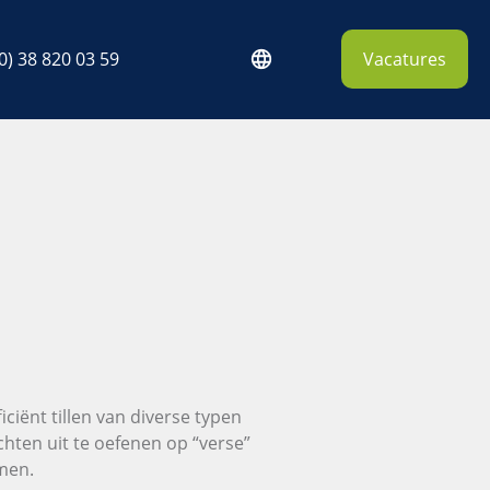
0) 38 820 03 59
Vacatures
ciënt tillen van diverse typen
chten uit te oefenen op “verse”
men.