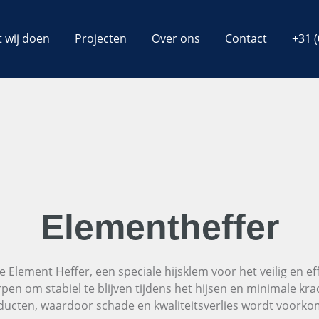
 wij doen
Projecten
Over ons
Contact
+31 (
Elementheffer
Element Heffer, een speciale hijsklem voor het veilig en effi
pen om stabiel te blijven tijdens het hijsen en minimale kra
ducten, waardoor schade en kwaliteitsverlies wordt voorko